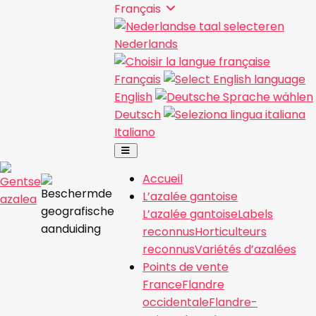
Français
Nederlands
Français
English
Deutsch
Italiano
Accueil
L’azalée gantoise
L’azalée gantoise
Labels
reconnus
Horticulteurs
reconnus
Variétés d’azalées
Points de vente
France
Flandre
occidentale
Flandre-