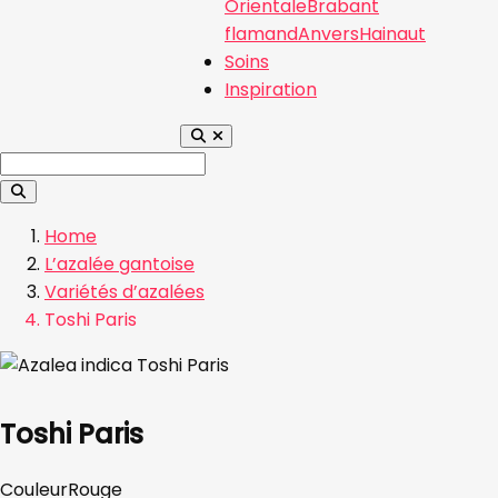
Orientale
Brabant
flamand
Anvers
Hainaut
Soins
Inspiration
Home
L’azalée gantoise
Variétés d’azalées
Toshi Paris
Toshi Paris
Couleur
Rouge